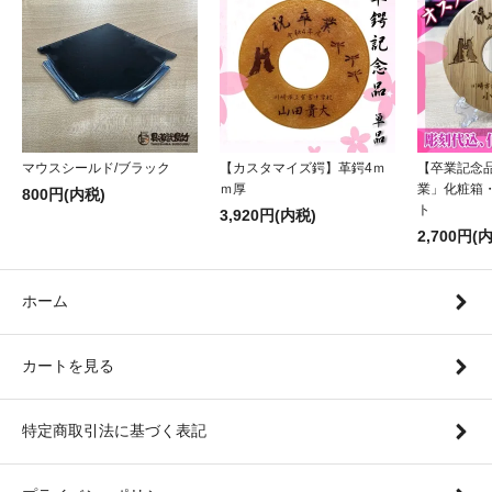
マウスシールド/ブラック
【カスタマイズ鍔】革鍔4ｍ
【卒業記念
ｍ厚
業」化粧箱
800円(内税)
ト
3,920円(内税)
2,700円(
ホーム
カートを見る
特定商取引法に基づく表記