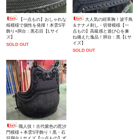
【一点もの】おしゃれな
大人気の紺革胸！波千鳥
桜模様で個性を発揮！本雲S字
＆ナナメ刺し・切替模様【一
飾り+胴台：黒石目【Lサイ
点もの】高級感と遊び心を兼
ズ】
ね備えた逸品！胴台：黒【Lサ
イズ】
SOLD OUT
SOLD OUT
職人技！古代紫色の毘沙
門模様＋本雲S字飾り！黒・石
目胴台 Lサイズ【一点もの】ず