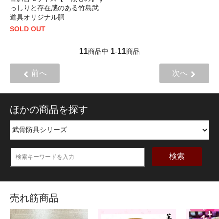
っしりと存在感のある竹島武
道具オリジナル胴
SOLD OUT
11
1
11
商品中
-
商品
前へ
次へ
ほかの商品を探す
検索
売れ筋商品