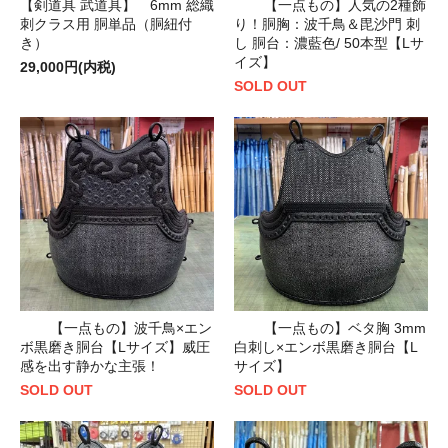
【剣道具 武道具】 6mm 総織
【一点もの】人気の2種飾
刺クラス用 胴単品（胴紐付
り！胴胸：波千鳥＆毘沙門 刺
き）
し 胴台：濃藍色/ 50本型【Lサ
イズ】
29,000円(内税)
SOLD OUT
【一点もの】波千鳥×エン
【一点もの】ベタ胸 3mm
ボ黒磨き胴台【Lサイズ】威圧
白刺し×エンボ黒磨き胴台【L
感を出す静かな主張！
サイズ】
SOLD OUT
SOLD OUT