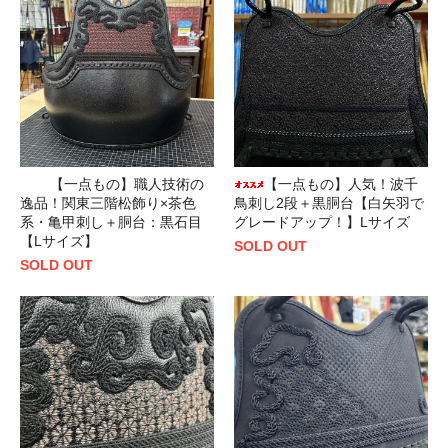
【一点もの】職人技術の
【一点もの】人気！波千
逸品！関東三階松飾り×茶色
鳥刺し2段＋黒胴台【白矢羽で
系・亀甲刺し＋胴台：黒石目
グレードアップ！】Lサイズ
【Lサイズ】
SOLD OUT
SOLD OUT