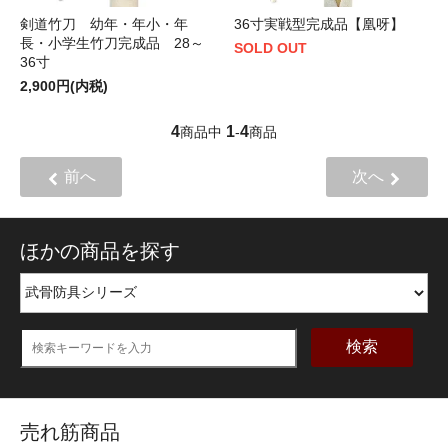
剣道竹刀 幼年・年小・年
36寸実戦型完成品【凰呀】
長・小学生竹刀完成品 28～
SOLD OUT
36寸
2,900円(内税)
4
1
4
商品中
-
商品
前へ
次へ
ほかの商品を探す
検索
売れ筋商品