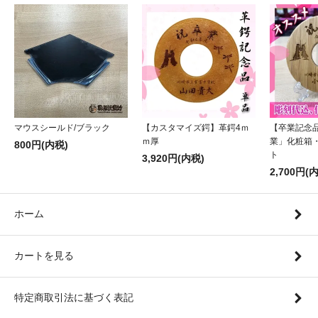
マウスシールド/ブラック
【カスタマイズ鍔】革鍔4ｍ
【卒業記念
ｍ厚
業」化粧箱
800円(内税)
ト
3,920円(内税)
2,700円(
ホーム
カートを見る
特定商取引法に基づく表記