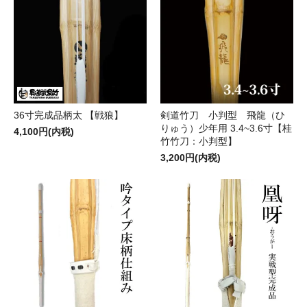
36寸完成品柄太 【戦狼】
剣道竹刀 小判型 飛龍（ひ
りゅう）少年用 3.4~3.6寸【桂
4,100円(内税)
竹竹刀：小判型】
3,200円(内税)