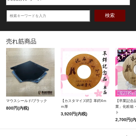
検索
売れ筋商品
マウスシールド/ブラック
【カスタマイズ鍔】革鍔4ｍ
【卒業記念
ｍ厚
業」化粧箱
800円(内税)
ト
3,920円(内税)
2,700円(