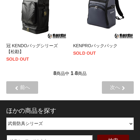
冠 KENDOバッグシリーズ
KENPROバックパック
【松勘】
SOLD OUT
SOLD OUT
8
1
8
商品中
-
商品
前へ
次へ
ほかの商品を探す