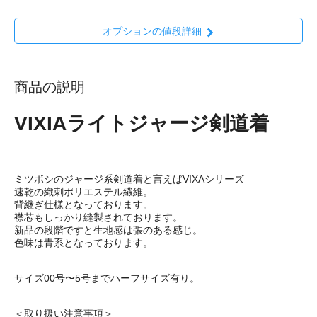
オプションの値段詳細
商品の説明
VIXIAライトジャージ剣道着
ミツボシのジャージ系剣道着と言えばVIXAシリーズ
速乾の織刺ポリエステル繊維。
背継ぎ仕様となっております。
襟芯もしっかり縫製されております。
新品の段階ですと生地感は張のある感じ。
色味は青系となっております。
サイズ00号〜5号までハーフサイズ有り。
＜取り扱い注意事項＞