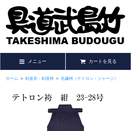
メニュー
カートを見る
ホーム
>
剣道衣・剣道袴
>
化繊袴（テトロン・ジャージ）