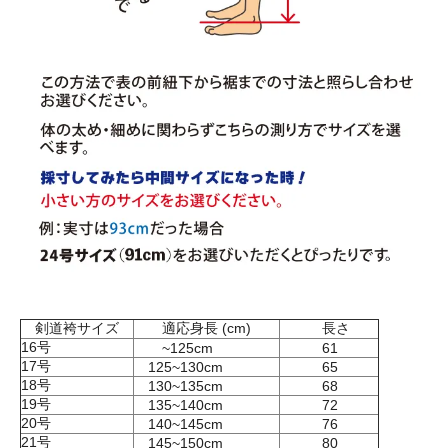
剣道袴サイズ
適応身長 (cm)
長さ
16号
~125cm
61
17号
125~130cm
65
18号
130~135cm
68
19号
135~140cm
72
20号
140~145cm
76
21号
145~150cm
80