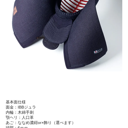
基本面仕様
面金：IBBジュラ
内輪：木綿手刺
顎ヘリ：人口革
あご：ななめ濃紺or×飾り（選べます）
頭部：6ｍｍ