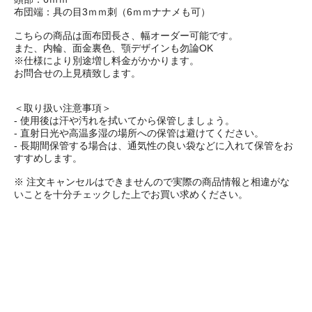
布団端：具の目3ｍｍ刺（6ｍｍナナメも可）
こちらの商品は面布団長さ、幅オーダー可能です。
また、内輪、面金裏色、顎デザインも勿論OK
※仕様により別途増し料金がかかります。
お問合せの上見積致します。
＜取り扱い注意事項＞
- 使用後は汗や汚れを拭いてから保管しましょう。
- 直射日光や高温多湿の場所への保管は避けてください。
- 長期間保管する場合は、通気性の良い袋などに入れて保管をお
すすめします。
※ 注文キャンセルはできませんので実際の商品情報と相違がな
いことを十分チェックした上でお買い求めください。